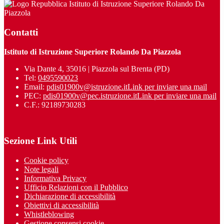
Istituto di Istruzione Superiore Rolando Da
Piazzola
Contatti
Istituto di Istruzione Superiore Rolando Da Piazzola
Via Dante 4, 35016 | Piazzola sul Brenta (PD)
Tel:
0495590023
Email:
pdis01900v@istruzione.it
Link per inviare una mail
PEC:
pdis01900v@pec.istruzione.it
Link per inviare una mail
C.F.: 92189730283
Sezione Link Utili
Cookie policy
Note legali
Informativa Privacy
Ufficio Relazioni con il Pubblico
Dichiarazione di accessibilità
Obiettivi di accessibilità
Whistleblowing
Gestione consensi cookie