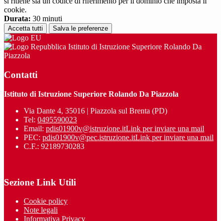
si ritiene sia un codice di riferimento per il dominio che imposta il
cookie.
Durata:
30 minuti
Accetta tutti
Salva le preferenze
Istituto di Istruzione Superiore Rolando Da
Piazzola
Contatti
Istituto di Istruzione Superiore Rolando Da Piazzola
Via Dante 4, 35016 | Piazzola sul Brenta (PD)
Tel:
0495590023
Email:
pdis01900v@istruzione.it
Link per inviare una mail
PEC:
pdis01900v@pec.istruzione.it
Link per inviare una mail
C.F.: 92189730283
Sezione Link Utili
Cookie policy
Note legali
Informativa Privacy