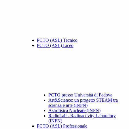
PCTO (ASL) Tecnico
PCTO (ASL) Liceo
PCTO presso Università di Padova
Art&Science: un progetto STEAM tra
scienza e arte (INFN)
Astrofisica Nucleare (INFN)
RadioLab - Radioactivity Laboratory
(INFN)
PCTO (ASL) Professionale