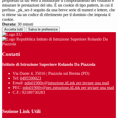
proprietari di siti Web a monitorare il comportamento dei visitatori e
misurare le prestazioni del sito. È un cookie di tipo pattern, in cui il
prefisso _pk_ses è seguito da una breve serie di numeri e lettere, che
si ritiene sia un codice di riferimento per il dominio che imposta il
cookie.
Durata:
30 minuti
Accetta tutti
Salva le preferenze
Istituto di Istruzione Superiore Rolando Da
Piazzola
Contatti
Istituto di Istruzione Superiore Rolando Da Piazzola
Via Dante 4, 35016 | Piazzola sul Brenta (PD)
Tel:
0495590023
Email:
pdis01900v@istruzione.it
Link per inviare una mail
PEC:
pdis01900v@pec.istruzione.it
Link per inviare una mail
C.F.: 92189730283
Sezione Link Utili