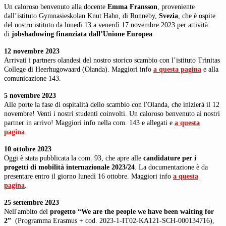
Un caloroso benvenuto alla docente
Emma Fransson
, proveniente
dall’istituto Gymnasieskolan Knut Hahn, di Ronneby,
Svezia
, che è ospite
del nostro istituto da lunedì 13 a venerdì 17 novembre 2023 per attività
di
jobshadowing finanziata dall’Unione Europea
.
12 novembre 2023
Arrivati i partners olandesi del nostro storico scambio con l’istituto Trinitas
College di Heerhugowaard (Olanda). Maggiori info
a questa pagina
e alla
comunicazione 143.
5 novembre 2023
Alle porte la fase di ospitalità dello scambio con l'Olanda, che inizierà il 12
novembre! Venti i nostri studenti coinvolti. Un caloroso benvenuto ai nostri
partner in arrivo! Maggiori info nella com. 143 e allegati e
a questa
pagina
.
10 ottobre 2023
Oggi è stata pubblicata la com. 93, che apre alle
candidature per i
progetti di mobilità internazionale 2023/24
. La documentazione è da
presentare entro il giorno lunedì 16 ottobre. Maggiori info
a questa
pagina
.
25 settembre 2023
Nell'ambito del
progetto “We are the people we have been waiting for
2”
(Programma Erasmus + cod. 2023-1-IT02-KA121-SCH-000134716),