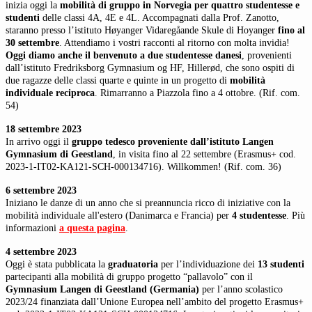
inizia oggi la
mobilità di gruppo in Norvegia per quattro studentesse e
studenti
delle classi 4A, 4E e 4L. Accompagnati dalla Prof. Zanotto,
staranno presso l’istituto Høyanger Vidaregåande Skule di Hoyanger
fino al
30 settembre
. Attendiamo i vostri racconti al ritorno con molta invidia!
Oggi diamo anche il benvenuto a due studentesse danesi
, provenienti
dall’istituto Fredriksborg Gymnasium og HF, Hillerød, che sono ospiti di
due ragazze delle classi quarte e quinte in un progetto di
mobilità
individuale reciproca
. Rimarranno a Piazzola fino a 4 ottobre. (Rif. com.
54)
18 settembre 2023
In arrivo oggi il
gruppo tedesco proveniente dall’istituto Langen
Gymnasium di Geestland
, in visita fino al 22 settembre (Erasmus+ cod.
2023-1-IT02-KA121-SCH-000134716). Willkommen! (Rif. com. 36)
6 settembre 2023
Iniziano le danze di un anno che si preannuncia ricco di iniziative con la
mobilità individuale all'estero (Danimarca e Francia) per
4 studentesse
. Più
informazioni
a questa pagina
.
4 settembre 2023
Oggi è stata pubblicata la
graduatoria
per l’individuazione dei
13 studenti
partecipanti alla mobilità di gruppo progetto “pallavolo” con il
Gymnasium Langen di Geestland (Germania)
per l’anno scolastico
2023/24 finanziata dall’Unione Europea nell’ambito del progetto Erasmus+