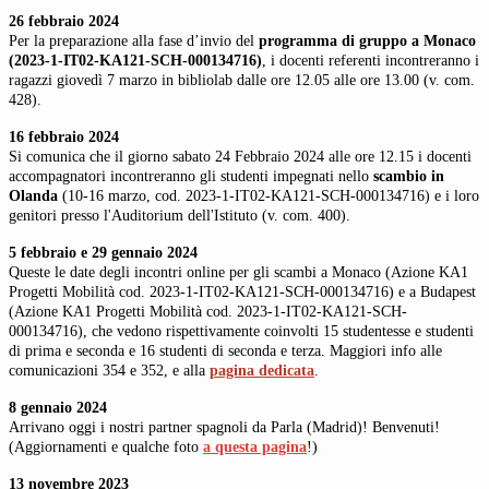
26 febbraio 2024
Per la preparazione alla fase d’invio del
programma di gruppo a Monaco
(2023-1-IT02-KA121-SCH-000134716)
, i docenti referenti incontreranno i
ragazzi giovedì 7 marzo in bibliolab dalle ore 12.05 alle ore 13.00 (v. com.
428).
16 febbraio 2024
Si comunica che il giorno sabato 24 Febbraio 2024 alle ore 12.15 i docenti
accompagnatori incontreranno gli studenti impegnati nello
scambio in
Olanda
(10-16 marzo, cod. 2023-1-IT02-KA121-SCH-000134716) e i loro
genitori presso l'Auditorium dell'Istituto (v. com. 400).
5 febbraio e 29 gennaio 2024
Queste le date degli incontri online per gli scambi a Monaco (Azione KA1
Progetti Mobilità cod. 2023-1-IT02-KA121-SCH-000134716) e a Budapest
(Azione KA1 Progetti Mobilità cod. 2023-1-IT02-KA121-SCH-
000134716), che vedono rispettivamente coinvolti 15 studentesse e studenti
di prima e seconda e 16 studenti di seconda e terza. Maggiori info alle
comunicazioni 354 e 352, e alla
pagina dedicata
.
8 gennaio 2024
Arrivano oggi i nostri partner spagnoli da Parla (Madrid)! Benvenuti!
(Aggiornamenti e qualche foto
a questa pagina
!)
13 novembre 2023