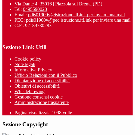
Via Dante 4, 35016 | Piazzola sul Brenta (PD)
Tel:
0495590023
Email:
pdis01900v@istruzione.it
Link per inviare una mail
PEC:
pdis01900v@pec.istruzione.it
Link per inviare una mail
C.F.: 92189730283
Sezione Link Utili
Cookie policy
Note legali
Informativa Privacy
Ufficio Relazioni con il Pubblico
Dichiarazione di accessibilità
Obiettivi di accessibilità
Whistleblowing
Gestione consensi cookie
Amministrazione trasparente
Pagina visualizzata
1098
volte
Sezione Copyright