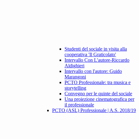
Studenti del sociale in visita alla
cooperativa 'Il Graticolato'
Intervallo Con L'autore-Riccardo
Aldighieri
Intervallo con l'autore: Guido
Marangoni
PCTO Professionale: tra musica e
storytelling
Convegno per le quinte del sociale
Una proiezione cinematografica per
il professionale
PCTO (ASL) Professionale | A.S. 2018/19