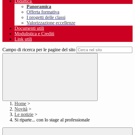
Didattica
Panoramica
Offerta formativa
I progetti delle classi
Valorizzazione eccellenze
Documenti utili
Modulistica e Crediti
Link utili
Campo di ricerca per le pagine del sito
Home
>
Novità
>
Le notizie
>
Si riparte... con lo stage al professionale