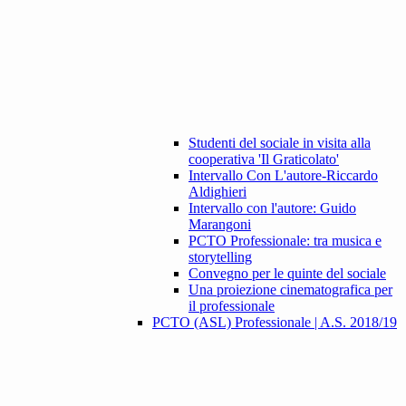
Studenti del sociale in visita alla
cooperativa 'Il Graticolato'
Intervallo Con L'autore-Riccardo
Aldighieri
Intervallo con l'autore: Guido
Marangoni
PCTO Professionale: tra musica e
storytelling
Convegno per le quinte del sociale
Una proiezione cinematografica per
il professionale
PCTO (ASL) Professionale | A.S. 2018/19