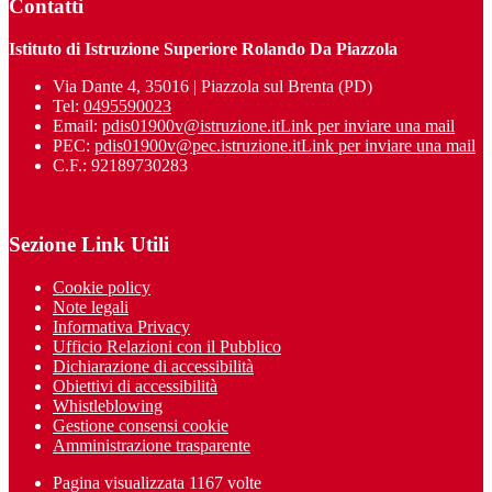
Contatti
Istituto di Istruzione Superiore Rolando Da Piazzola
Via Dante 4, 35016 | Piazzola sul Brenta (PD)
Tel:
0495590023
Email:
pdis01900v@istruzione.it
Link per inviare una mail
PEC:
pdis01900v@pec.istruzione.it
Link per inviare una mail
C.F.: 92189730283
Sezione Link Utili
Cookie policy
Note legali
Informativa Privacy
Ufficio Relazioni con il Pubblico
Dichiarazione di accessibilità
Obiettivi di accessibilità
Whistleblowing
Gestione consensi cookie
Amministrazione trasparente
Pagina visualizzata
1167
volte