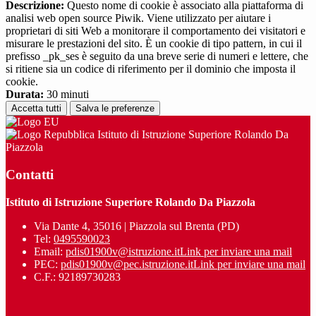
Descrizione:
Questo nome di cookie è associato alla piattaforma di
analisi web open source Piwik. Viene utilizzato per aiutare i
proprietari di siti Web a monitorare il comportamento dei visitatori e
misurare le prestazioni del sito. È un cookie di tipo pattern, in cui il
prefisso _pk_ses è seguito da una breve serie di numeri e lettere, che
si ritiene sia un codice di riferimento per il dominio che imposta il
cookie.
Durata:
30 minuti
Accetta tutti
Salva le preferenze
Istituto di Istruzione Superiore Rolando Da
Piazzola
Contatti
Istituto di Istruzione Superiore Rolando Da Piazzola
Via Dante 4, 35016 | Piazzola sul Brenta (PD)
Tel:
0495590023
Email:
pdis01900v@istruzione.it
Link per inviare una mail
PEC:
pdis01900v@pec.istruzione.it
Link per inviare una mail
C.F.: 92189730283