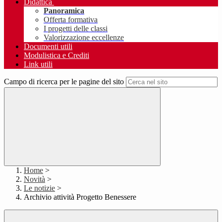
Didattica
Panoramica
Offerta formativa
I progetti delle classi
Valorizzazione eccellenze
Documenti utili
Modulistica e Crediti
Link utili
Campo di ricerca per le pagine del sito
Home
>
Novità
>
Le notizie
>
Archivio attività Progetto Benessere