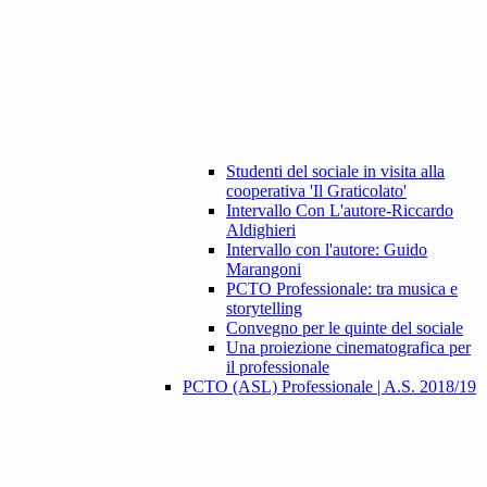
Studenti del sociale in visita alla
cooperativa 'Il Graticolato'
Intervallo Con L'autore-Riccardo
Aldighieri
Intervallo con l'autore: Guido
Marangoni
PCTO Professionale: tra musica e
storytelling
Convegno per le quinte del sociale
Una proiezione cinematografica per
il professionale
PCTO (ASL) Professionale | A.S. 2018/19