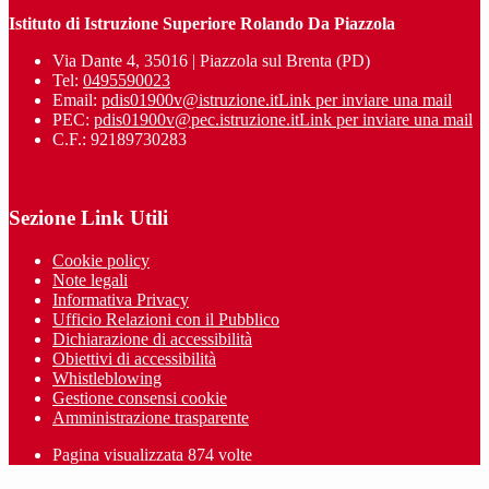
Istituto di Istruzione Superiore Rolando Da Piazzola
Via Dante 4, 35016 | Piazzola sul Brenta (PD)
Tel:
0495590023
Email:
pdis01900v@istruzione.it
Link per inviare una mail
PEC:
pdis01900v@pec.istruzione.it
Link per inviare una mail
C.F.: 92189730283
Sezione Link Utili
Cookie policy
Note legali
Informativa Privacy
Ufficio Relazioni con il Pubblico
Dichiarazione di accessibilità
Obiettivi di accessibilità
Whistleblowing
Gestione consensi cookie
Amministrazione trasparente
Pagina visualizzata
874
volte