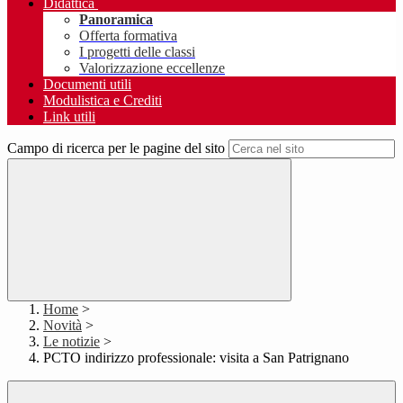
Didattica
Panoramica
Offerta formativa
I progetti delle classi
Valorizzazione eccellenze
Documenti utili
Modulistica e Crediti
Link utili
Campo di ricerca per le pagine del sito
Home
>
Novità
>
Le notizie
>
PCTO indirizzo professionale: visita a San Patrignano