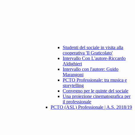
Studenti del sociale in visita alla
cooperativa 'Il Graticolato'
Intervallo Con L'autore-Riccardo
Aldighieri
Intervallo con l'autore: Guido
Marangoni
PCTO Professionale: tra musica e
storytelling
Convegno per le quinte del sociale
Una proiezione cinematografica per
il professionale
PCTO (ASL) Professionale | A.S. 2018/19