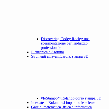
Discovering Codey Rocky: una
sperimentazione per l'indirizzo
professionale
Elettronica e Arduino
Strumenti all'avanguardia: stampa 3D
#IoStampo@Rolando-corso stampa 3D
In estate al Rolando si imparano le scienze
Gare di matematica, fisica e informatica