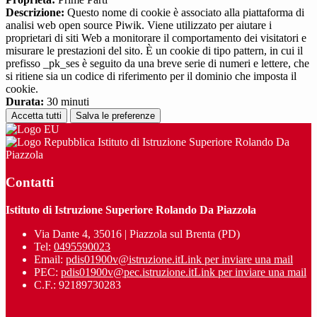
Descrizione:
Questo nome di cookie è associato alla piattaforma di
analisi web open source Piwik. Viene utilizzato per aiutare i
proprietari di siti Web a monitorare il comportamento dei visitatori e
misurare le prestazioni del sito. È un cookie di tipo pattern, in cui il
prefisso _pk_ses è seguito da una breve serie di numeri e lettere, che
si ritiene sia un codice di riferimento per il dominio che imposta il
cookie.
Durata:
30 minuti
Accetta tutti
Salva le preferenze
Istituto di Istruzione Superiore Rolando Da
Piazzola
Contatti
Istituto di Istruzione Superiore Rolando Da Piazzola
Via Dante 4, 35016 | Piazzola sul Brenta (PD)
Tel:
0495590023
Email:
pdis01900v@istruzione.it
Link per inviare una mail
PEC:
pdis01900v@pec.istruzione.it
Link per inviare una mail
C.F.: 92189730283