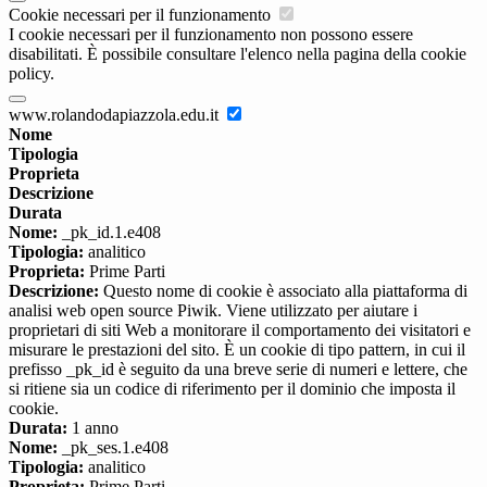
Cookie necessari per il funzionamento
I cookie necessari per il funzionamento non possono essere
disabilitati. È possibile consultare l'elenco nella pagina della cookie
policy.
www.rolandodapiazzola.edu.it
Nome
Tipologia
Proprieta
Descrizione
Durata
Nome:
_pk_id.1.e408
Tipologia:
analitico
Proprieta:
Prime Parti
Descrizione:
Questo nome di cookie è associato alla piattaforma di
analisi web open source Piwik. Viene utilizzato per aiutare i
proprietari di siti Web a monitorare il comportamento dei visitatori e
misurare le prestazioni del sito. È un cookie di tipo pattern, in cui il
prefisso _pk_id è seguito da una breve serie di numeri e lettere, che
si ritiene sia un codice di riferimento per il dominio che imposta il
cookie.
Durata:
1 anno
Nome:
_pk_ses.1.e408
Tipologia:
analitico
Proprieta:
Prime Parti