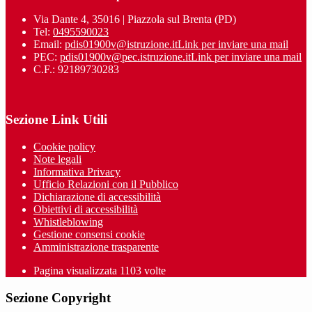
Via Dante 4, 35016 | Piazzola sul Brenta (PD)
Tel:
0495590023
Email:
pdis01900v@istruzione.it
Link per inviare una mail
PEC:
pdis01900v@pec.istruzione.it
Link per inviare una mail
C.F.: 92189730283
Sezione Link Utili
Cookie policy
Note legali
Informativa Privacy
Ufficio Relazioni con il Pubblico
Dichiarazione di accessibilità
Obiettivi di accessibilità
Whistleblowing
Gestione consensi cookie
Amministrazione trasparente
Pagina visualizzata
1103
volte
Sezione Copyright