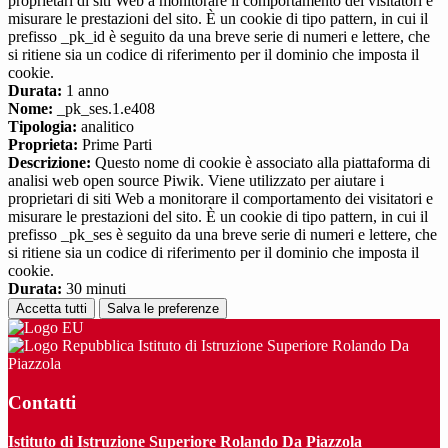
proprietari di siti Web a monitorare il comportamento dei visitatori e
misurare le prestazioni del sito. È un cookie di tipo pattern, in cui il
prefisso _pk_id è seguito da una breve serie di numeri e lettere, che
si ritiene sia un codice di riferimento per il dominio che imposta il
cookie.
Durata:
1 anno
Nome:
_pk_ses.1.e408
Tipologia:
analitico
Proprieta:
Prime Parti
Descrizione:
Questo nome di cookie è associato alla piattaforma di
analisi web open source Piwik. Viene utilizzato per aiutare i
proprietari di siti Web a monitorare il comportamento dei visitatori e
misurare le prestazioni del sito. È un cookie di tipo pattern, in cui il
prefisso _pk_ses è seguito da una breve serie di numeri e lettere, che
si ritiene sia un codice di riferimento per il dominio che imposta il
cookie.
Durata:
30 minuti
Accetta tutti
Salva le preferenze
Istituto di Istruzione Superiore Rolando Da
Piazzola
Contatti
Istituto di Istruzione Superiore Rolando Da Piazzola