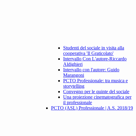
Studenti del sociale in visita alla
cooperativa 'Il Graticolato'
Intervallo Con L'autore-Riccardo
Aldighieri
Intervallo con l'autore: Guido
Marangoni
PCTO Professionale: tra musica e
storytelling
Convegno per le quinte del sociale
Una proiezione cinematografica per
il professionale
PCTO (ASL) Professionale | A.S. 2018/19