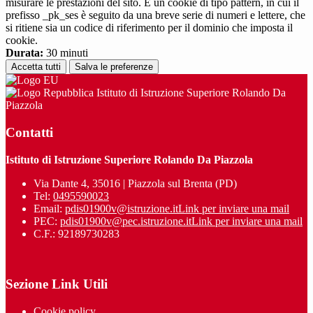
misurare le prestazioni del sito. È un cookie di tipo pattern, in cui il
prefisso _pk_ses è seguito da una breve serie di numeri e lettere, che
si ritiene sia un codice di riferimento per il dominio che imposta il
cookie.
Durata:
30 minuti
Accetta tutti
Salva le preferenze
Istituto di Istruzione Superiore Rolando Da
Piazzola
Contatti
Istituto di Istruzione Superiore Rolando Da Piazzola
Via Dante 4, 35016 | Piazzola sul Brenta (PD)
Tel:
0495590023
Email:
pdis01900v@istruzione.it
Link per inviare una mail
PEC:
pdis01900v@pec.istruzione.it
Link per inviare una mail
C.F.: 92189730283
Sezione Link Utili
Cookie policy