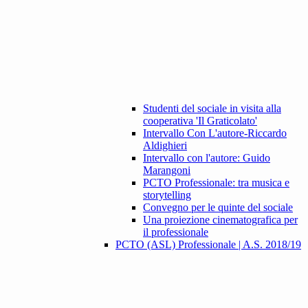
Studenti del sociale in visita alla
cooperativa 'Il Graticolato'
Intervallo Con L'autore-Riccardo
Aldighieri
Intervallo con l'autore: Guido
Marangoni
PCTO Professionale: tra musica e
storytelling
Convegno per le quinte del sociale
Una proiezione cinematografica per
il professionale
PCTO (ASL) Professionale | A.S. 2018/19