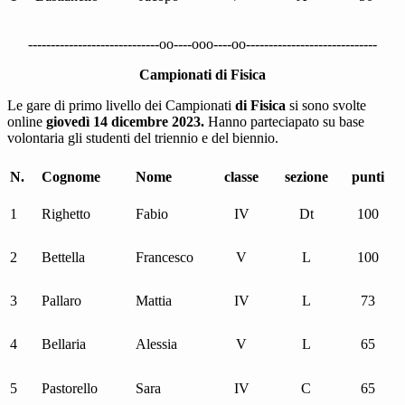
-----------------------------oo----ooo----oo-----------------------------
Campionati di Fisica
Le gare di primo livello dei Campionati
di Fisica
si sono svolte
online
giovedì 14 dicembre 2023.
Hanno parteciapato su base
volontaria gli studenti del triennio e del biennio.
N.
Cognome
Nome
classe
sezione
punti
1
Righetto
Fabio
IV
Dt
100
2
Bettella
Francesco
V
L
100
3
Pallaro
Mattia
IV
L
73
4
Bellaria
Alessia
V
L
65
5
Pastorello
Sara
IV
C
65