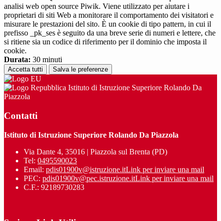
analisi web open source Piwik. Viene utilizzato per aiutare i
proprietari di siti Web a monitorare il comportamento dei visitatori e
misurare le prestazioni del sito. È un cookie di tipo pattern, in cui il
prefisso _pk_ses è seguito da una breve serie di numeri e lettere, che
si ritiene sia un codice di riferimento per il dominio che imposta il
cookie.
Durata:
30 minuti
Accetta tutti
Salva le preferenze
Istituto di Istruzione Superiore Rolando Da
Piazzola
Contatti
Istituto di Istruzione Superiore Rolando Da Piazzola
Via Dante 4, 35016 | Piazzola sul Brenta (PD)
Tel:
0495590023
Email:
pdis01900v@istruzione.it
Link per inviare una mail
PEC:
pdis01900v@pec.istruzione.it
Link per inviare una mail
C.F.: 92189730283