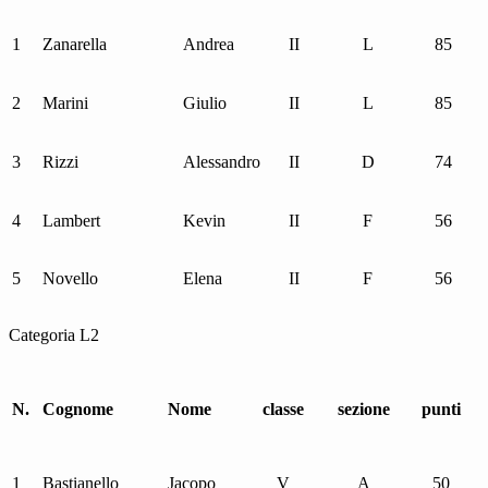
1
Zanarella
Andrea
II
L
85
2
Marini
Giulio
II
L
85
3
Rizzi
Alessandro
II
D
74
4
Lambert
Kevin
II
F
56
5
Novello
Elena
II
F
56
Categoria L2
N.
Cognome
Nome
classe
sezione
punti
1
Bastianello
Jacopo
V
A
50