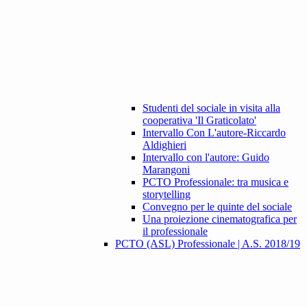
Studenti del sociale in visita alla
cooperativa 'Il Graticolato'
Intervallo Con L'autore-Riccardo
Aldighieri
Intervallo con l'autore: Guido
Marangoni
PCTO Professionale: tra musica e
storytelling
Convegno per le quinte del sociale
Una proiezione cinematografica per
il professionale
PCTO (ASL) Professionale | A.S. 2018/19