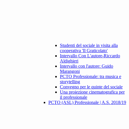
Studenti del sociale in visita alla
cooperativa 'Il Graticolato'
Intervallo Con L'autore-Riccardo
Aldighieri
Intervallo con l'autore: Guido
Marangoni
PCTO Professionale: tra musica e
storytelling
Convegno per le quinte del sociale
Una proiezione cinematografica per
il professionale
PCTO (ASL) Professionale | A.S. 2018/19