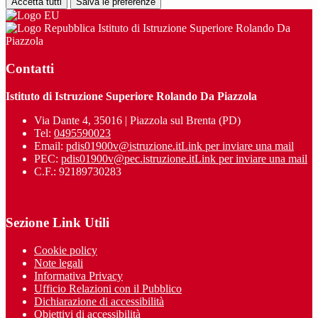
Accetta tutti
Salva le preferenze
Istituto di Istruzione Superiore Rolando Da
Piazzola
Contatti
Istituto di Istruzione Superiore Rolando Da Piazzola
Via Dante 4, 35016 | Piazzola sul Brenta (PD)
Tel:
0495590023
Email:
pdis01900v@istruzione.it
Link per inviare una mail
PEC:
pdis01900v@pec.istruzione.it
Link per inviare una mail
C.F.: 92189730283
Sezione Link Utili
Cookie policy
Note legali
Informativa Privacy
Ufficio Relazioni con il Pubblico
Dichiarazione di accessibilità
Obiettivi di accessibilità