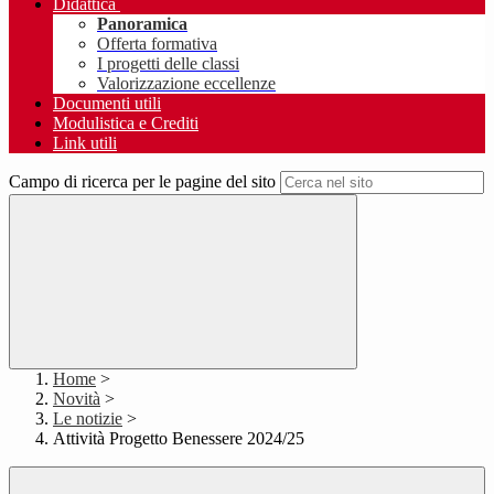
Didattica
Panoramica
Offerta formativa
I progetti delle classi
Valorizzazione eccellenze
Documenti utili
Modulistica e Crediti
Link utili
Campo di ricerca per le pagine del sito
Home
>
Novità
>
Le notizie
>
Attività Progetto Benessere 2024/25