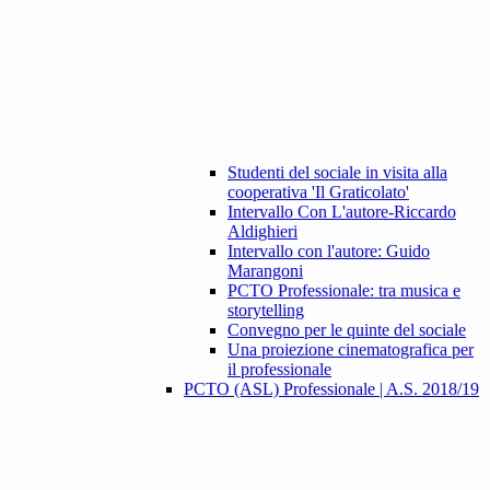
Studenti del sociale in visita alla
cooperativa 'Il Graticolato'
Intervallo Con L'autore-Riccardo
Aldighieri
Intervallo con l'autore: Guido
Marangoni
PCTO Professionale: tra musica e
storytelling
Convegno per le quinte del sociale
Una proiezione cinematografica per
il professionale
PCTO (ASL) Professionale | A.S. 2018/19