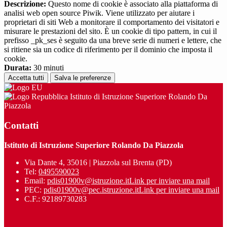
Descrizione:
Questo nome di cookie è associato alla piattaforma di
analisi web open source Piwik. Viene utilizzato per aiutare i
proprietari di siti Web a monitorare il comportamento dei visitatori e
misurare le prestazioni del sito. È un cookie di tipo pattern, in cui il
prefisso _pk_ses è seguito da una breve serie di numeri e lettere, che
si ritiene sia un codice di riferimento per il dominio che imposta il
cookie.
Durata:
30 minuti
Accetta tutti
Salva le preferenze
Istituto di Istruzione Superiore Rolando Da
Piazzola
Contatti
Istituto di Istruzione Superiore Rolando Da Piazzola
Via Dante 4, 35016 | Piazzola sul Brenta (PD)
Tel:
0495590023
Email:
pdis01900v@istruzione.it
Link per inviare una mail
PEC:
pdis01900v@pec.istruzione.it
Link per inviare una mail
C.F.: 92189730283