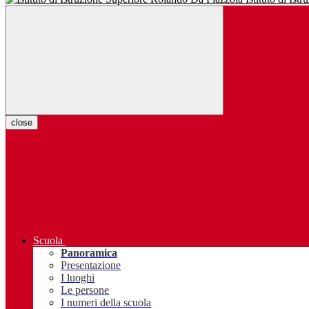
close
Scuola
Panoramica
Presentazione
I luoghi
Le persone
I numeri della scuola