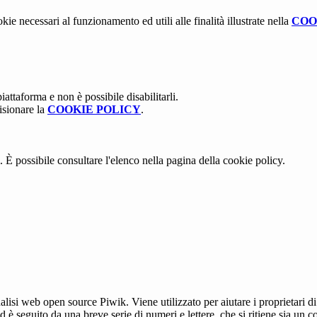
kie necessari al funzionamento ed utili alle finalità illustrate nella
COO
attaforma e non è possibile disabilitarli.
isionare la
COOKIE POLICY
.
 È possibile consultare l'elenco nella pagina della cookie policy.
lisi web open source Piwik. Viene utilizzato per aiutare i proprietari di
_id è seguito da una breve serie di numeri e lettere, che si ritiene sia un 