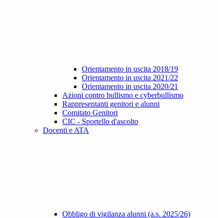
Orientamento in uscita 2018/19
Orientamento in uscita 2021/22
Orientamento in uscita 2020/21
Azioni contro bullismo e cyberbullismo
Rappresentanti genitori e alunni
Comitato Genitori
CIC - Sportello d'ascolto
Docenti e ATA
Obbligo di vigilanza alunni (a.s. 2025/26)