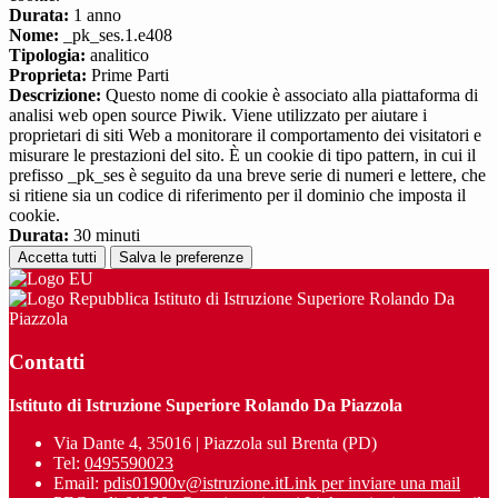
Durata:
1 anno
Nome:
_pk_ses.1.e408
Tipologia:
analitico
Proprieta:
Prime Parti
Descrizione:
Questo nome di cookie è associato alla piattaforma di
analisi web open source Piwik. Viene utilizzato per aiutare i
proprietari di siti Web a monitorare il comportamento dei visitatori e
misurare le prestazioni del sito. È un cookie di tipo pattern, in cui il
prefisso _pk_ses è seguito da una breve serie di numeri e lettere, che
si ritiene sia un codice di riferimento per il dominio che imposta il
cookie.
Durata:
30 minuti
Accetta tutti
Salva le preferenze
Istituto di Istruzione Superiore Rolando Da
Piazzola
Contatti
Istituto di Istruzione Superiore Rolando Da Piazzola
Via Dante 4, 35016 | Piazzola sul Brenta (PD)
Tel:
0495590023
Email:
pdis01900v@istruzione.it
Link per inviare una mail