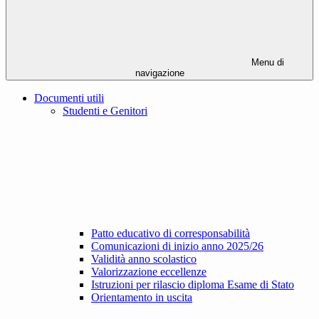
Menu di
navigazione
Documenti utili
Studenti e Genitori
Patto educativo di corresponsabilità
Comunicazioni di inizio anno 2025/26
Validità anno scolastico
Valorizzazione eccellenze
Istruzioni per rilascio diploma Esame di Stato
Orientamento in uscita