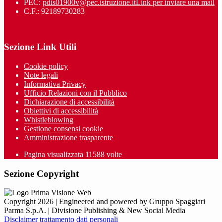
PEC:
pdis01900v@pec.istruzione.it
Link per inviare una mail
C.F.: 92189730283
Sezione Link Utili
Cookie policy
Note legali
Informativa Privacy
Ufficio Relazioni con il Pubblico
Dichiarazione di accessibilità
Obiettivi di accessibilità
Whistleblowing
Gestione consensi cookie
Amministrazione trasparente
Pagina visualizzata
11588
volte
Sezione Copyright
Copyright 2026 | Engineered and powered by Gruppo Spaggiari
Parma S.p.A. | Divisione Publishing & New Social Media
Disclaimer trattamento dati personali