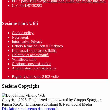
PEC:
pdis01900v@pec.istruzione.it
Link per inviare una mail
C.F.: 92189730283
Sezione Link Utili
Cookie policy
Note legali
Informativa Privacy
Ufficio Relazioni con il Pubblico
Dichiarazione di accessibilità
Obiettivi di accessibilità
Whistleblowing
Gestione consensi cookie
Amministrazione trasparente
Pagina visualizzata
2402
volte
Sezione Copyright
Copyright 2026 | Engineered and powered by Gruppo Spaggiari
Parma S.p.A. | Divisione Publishing & New Social Media
Disclaimer trattamento dati personali