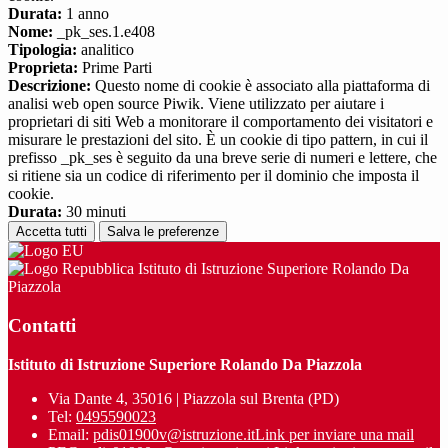
Durata:
1 anno
Nome:
_pk_ses.1.e408
Tipologia:
analitico
Proprieta:
Prime Parti
Descrizione:
Questo nome di cookie è associato alla piattaforma di
analisi web open source Piwik. Viene utilizzato per aiutare i
proprietari di siti Web a monitorare il comportamento dei visitatori e
misurare le prestazioni del sito. È un cookie di tipo pattern, in cui il
prefisso _pk_ses è seguito da una breve serie di numeri e lettere, che
si ritiene sia un codice di riferimento per il dominio che imposta il
cookie.
Durata:
30 minuti
Accetta tutti
Salva le preferenze
Istituto di Istruzione Superiore Rolando Da
Piazzola
Contatti
Istituto di Istruzione Superiore Rolando Da Piazzola
Via Dante 4, 35016 | Piazzola sul Brenta (PD)
Tel:
0495590023
Email:
pdis01900v@istruzione.it
Link per inviare una mail