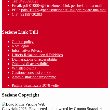
Tel:
0495590023
Email:
pdis01900v@istruzione.it
Link per inviare una mail
PEC:
pdis01900v@pec.istruzione.it
Link per inviare una mail
C.F.: 92189730283
Sezione Link Utili
Cookie policy
Note legali
Informativa Privacy
Ufficio Relazioni con il Pubblico
Dichiarazione di accessibilità
Obiettivi di accessibilità
Whistleblowing
Gestione consensi cookie
Amministrazione trasparente
Pagina visualizzata
3078
volte
Sezione Copyright
Copyright 2026 | Engineered and powered by Gruppo Spaggiari