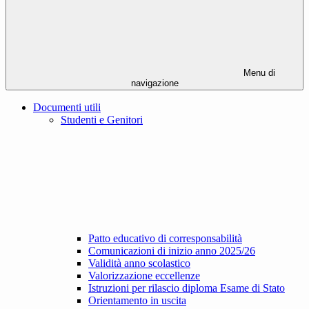
Menu di
navigazione
Documenti utili
Studenti e Genitori
Patto educativo di corresponsabilità
Comunicazioni di inizio anno 2025/26
Validità anno scolastico
Valorizzazione eccellenze
Istruzioni per rilascio diploma Esame di Stato
Orientamento in uscita