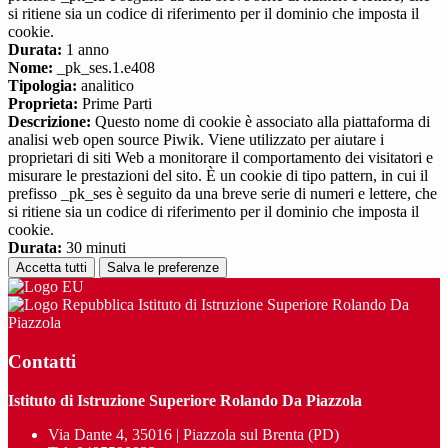
si ritiene sia un codice di riferimento per il dominio che imposta il
cookie.
Durata:
1 anno
Nome:
_pk_ses.1.e408
Tipologia:
analitico
Proprieta:
Prime Parti
Descrizione:
Questo nome di cookie è associato alla piattaforma di
analisi web open source Piwik. Viene utilizzato per aiutare i
proprietari di siti Web a monitorare il comportamento dei visitatori e
misurare le prestazioni del sito. È un cookie di tipo pattern, in cui il
prefisso _pk_ses è seguito da una breve serie di numeri e lettere, che
si ritiene sia un codice di riferimento per il dominio che imposta il
cookie.
Durata:
30 minuti
Accetta tutti
Salva le preferenze
Istituto di Istruzione Superiore Rolando Da
Piazzola
Contatti
Istituto di Istruzione Superiore Rolando Da Piazzola
Via Dante 4, 35016 | Piazzola sul Brenta (PD)