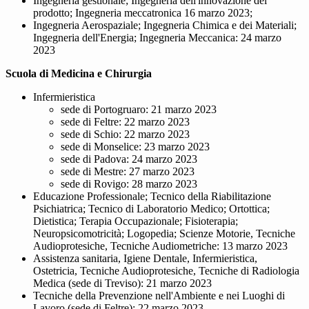
Ingegneria gestionale; Ingegneria dell'innovazione del
prodotto; Ingegneria meccatronica 16 marzo 2023;
Ingegneria Aerospaziale; Ingegneria Chimica e dei Materiali;
Ingegneria dell'Energia; Ingegneria Meccanica: 24 marzo
2023
Scuola di Medicina e Chirurgia
Infermieristica
sede di Portogruaro: 21 marzo 2023
sede di Feltre: 22 marzo 2023
sede di Schio: 22 marzo 2023
sede di Monselice: 23 marzo 2023
sede di Padova: 24 marzo 2023
sede di Mestre: 27 marzo 2023
sede di Rovigo: 28 marzo 2023
Educazione Professionale; Tecnico della Riabilitazione
Psichiatrica; Tecnico di Laboratorio Medico; Ortottica;
Dietistica; Terapia Occupazionale; Fisioterapia;
Neuropsicomotricità; Logopedia; Scienze Motorie, Tecniche
Audioprotesiche, Tecniche Audiometriche: 13 marzo 2023
Assistenza sanitaria, Igiene Dentale, Infermieristica,
Ostetricia, Tecniche Audioprotesiche, Tecniche di Radiologia
Medica (sede di Treviso): 21 marzo 2023
Tecniche della Prevenzione nell'Ambiente e nei Luoghi di
Lavoro (sede di Feltre): 22 marzo 2023