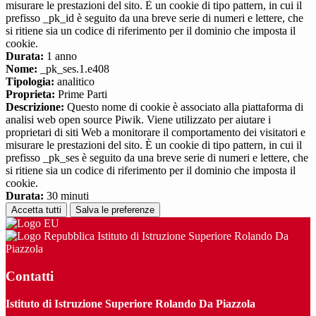
misurare le prestazioni del sito. È un cookie di tipo pattern, in cui il
prefisso _pk_id è seguito da una breve serie di numeri e lettere, che
si ritiene sia un codice di riferimento per il dominio che imposta il
cookie.
Durata:
1 anno
Nome:
_pk_ses.1.e408
Tipologia:
analitico
Proprieta:
Prime Parti
Descrizione:
Questo nome di cookie è associato alla piattaforma di
analisi web open source Piwik. Viene utilizzato per aiutare i
proprietari di siti Web a monitorare il comportamento dei visitatori e
misurare le prestazioni del sito. È un cookie di tipo pattern, in cui il
prefisso _pk_ses è seguito da una breve serie di numeri e lettere, che
si ritiene sia un codice di riferimento per il dominio che imposta il
cookie.
Durata:
30 minuti
Accetta tutti
Salva le preferenze
Istituto di Istruzione Superiore Rolando Da
Piazzola
Contatti
Istituto di Istruzione Superiore Rolando Da Piazzola