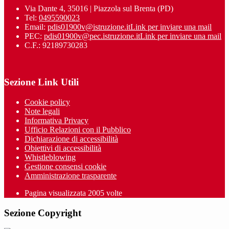
Via Dante 4, 35016 | Piazzola sul Brenta (PD)
Tel:
0495590023
Email:
pdis01900v@istruzione.it
Link per inviare una mail
PEC:
pdis01900v@pec.istruzione.it
Link per inviare una mail
C.F.: 92189730283
Sezione Link Utili
Cookie policy
Note legali
Informativa Privacy
Ufficio Relazioni con il Pubblico
Dichiarazione di accessibilità
Obiettivi di accessibilità
Whistleblowing
Gestione consensi cookie
Amministrazione trasparente
Pagina visualizzata
2005
volte
Sezione Copyright