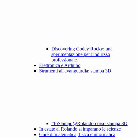
Discovering Codey Rocky: una
sperimentazione per l'indirizzo
professionale
Elettronica e Arduino
Strumenti all'avanguardia: stampa 3D
#IoStampo@Rolando-corso stampa 3D
In estate al Rolando si imparano le scienze
Gare di matematica, fisica e informatica