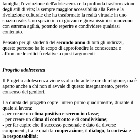
famiglia; l'evoluzione dell'adolescenza e la profonda trasformazione
degli stili di vita; la sempre maggior accessibilità alla Rete e la
rivoluzione culturale che ha trasformato la realtà virtuale in uno
spazio reale. Uno spazio in cui giovani e giovanissimi si muovono
con estrema agilità, potendo reperire e condividere qualsiasi
contenuto.
Pensato per gli studenti del
secondo anno
di tutti gli indirizzi,
questo percorso ha lo scopo di approfondire la conoscenza e
affrontare le criticità relative a questi argomenti.
Progetto adolescenza
Il Progetto adolescenza viene svolto durante le ore di religione, ma è
aperto anche a chi non si avvale di questo insegnamento, previo
consenso dei genitori.
La durata del progetto copre l'intero primo quadrimestre, durante il
quale si lavora:
- per creare un
clima positivo e sereno in classe
;
- per creare un
clima di
confronto
e di
condivisione
;
- per far capire che il successo personale è dato da diverse
componenti, tra le quali la
cooperazione
, il
dialogo
, la
cortesia
e
la
responsabilità
;