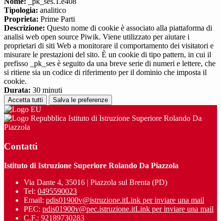
Nome:
_pk_ses.1.e408
Tipologia:
analitico
Proprieta:
Prime Parti
Descrizione:
Questo nome di cookie è associato alla piattaforma di
analisi web open source Piwik. Viene utilizzato per aiutare i
proprietari di siti Web a monitorare il comportamento dei visitatori e
misurare le prestazioni del sito. È un cookie di tipo pattern, in cui il
prefisso _pk_ses è seguito da una breve serie di numeri e lettere, che
si ritiene sia un codice di riferimento per il dominio che imposta il
cookie.
Durata:
30 minuti
Accetta tutti
Salva le preferenze
Istituto di Istruzione Superiore Rolando Da
Piazzola
Contatti
Istituto di Istruzione Superiore Rolando Da Piazzola
Via Dante 4, 35016 | Piazzola sul Brenta (PD)
Tel:
0495590023
Email:
pdis01900v@istruzione.it
Link per inviare una mail
PEC:
pdis01900v@pec.istruzione.it
Link per inviare una mail
C.F.: 92189730283