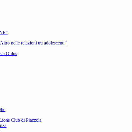
ONE”
Altro nelle relazioni tra adolescenti”
sta Onlus
lie
 Lions Club di Piazzola
enza
e