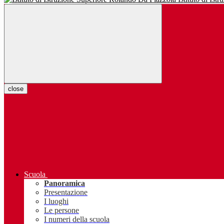
close
Scuola
Panoramica
Presentazione
I luoghi
Le persone
I numeri della scuola