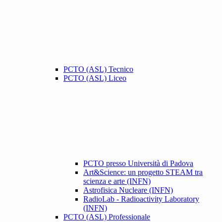
PCTO (ASL) Tecnico
PCTO (ASL) Liceo
PCTO presso Università di Padova
Art&Science: un progetto STEAM tra
scienza e arte (INFN)
Astrofisica Nucleare (INFN)
RadioLab - Radioactivity Laboratory
(INFN)
PCTO (ASL) Professionale