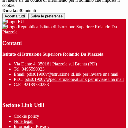
si ritiene sia un codice di riferimento per il dominio che imposta il
cookie.
Durata:
30 minuti
Accetta tutti
Salva le preferenze
Istituto di Istruzione Superiore Rolando Da
Piazzola
Contatti
Istituto di Istruzione Superiore Rolando Da Piazzola
Via Dante 4, 35016 | Piazzola sul Brenta (PD)
Tel:
0495590023
Email:
pdis01900v@istruzione.it
Link per inviare una mail
PEC:
pdis01900v@pec.istruzione.it
Link per inviare una mail
C.F.: 92189730283
Sezione Link Utili
Cookie policy
Note legali
Informativa Privacy