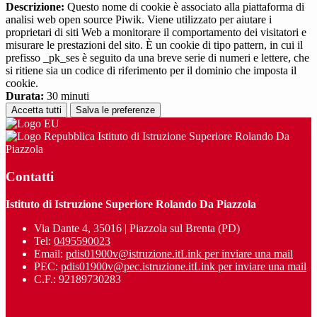
Descrizione:
Questo nome di cookie è associato alla piattaforma di
analisi web open source Piwik. Viene utilizzato per aiutare i
proprietari di siti Web a monitorare il comportamento dei visitatori e
misurare le prestazioni del sito. È un cookie di tipo pattern, in cui il
prefisso _pk_ses è seguito da una breve serie di numeri e lettere, che
si ritiene sia un codice di riferimento per il dominio che imposta il
cookie.
Durata:
30 minuti
Accetta tutti
Salva le preferenze
Istituto di Istruzione Superiore Rolando Da
Piazzola
Contatti
Istituto di Istruzione Superiore Rolando Da Piazzola
Via Dante 4, 35016 | Piazzola sul Brenta (PD)
Tel:
0495590023
Email:
pdis01900v@istruzione.it
Link per inviare una mail
PEC:
pdis01900v@pec.istruzione.it
Link per inviare una mail
C.F.: 92189730283