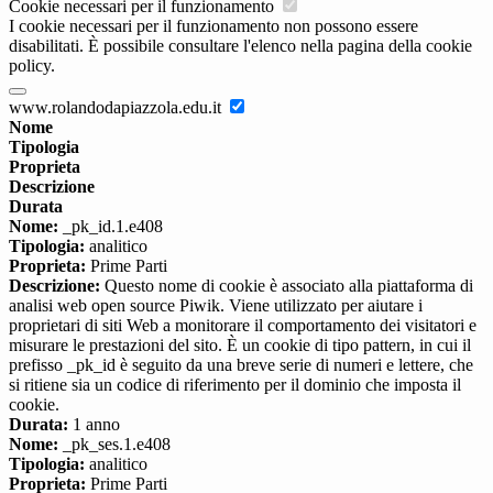
Cookie necessari per il funzionamento
I cookie necessari per il funzionamento non possono essere
disabilitati. È possibile consultare l'elenco nella pagina della cookie
policy.
www.rolandodapiazzola.edu.it
Nome
Tipologia
Proprieta
Descrizione
Durata
Nome:
_pk_id.1.e408
Tipologia:
analitico
Proprieta:
Prime Parti
Descrizione:
Questo nome di cookie è associato alla piattaforma di
analisi web open source Piwik. Viene utilizzato per aiutare i
proprietari di siti Web a monitorare il comportamento dei visitatori e
misurare le prestazioni del sito. È un cookie di tipo pattern, in cui il
prefisso _pk_id è seguito da una breve serie di numeri e lettere, che
si ritiene sia un codice di riferimento per il dominio che imposta il
cookie.
Durata:
1 anno
Nome:
_pk_ses.1.e408
Tipologia:
analitico
Proprieta:
Prime Parti