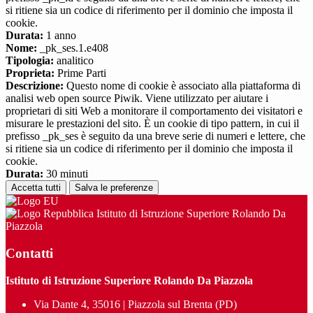
si ritiene sia un codice di riferimento per il dominio che imposta il
cookie.
Durata:
1 anno
Nome:
_pk_ses.1.e408
Tipologia:
analitico
Proprieta:
Prime Parti
Descrizione:
Questo nome di cookie è associato alla piattaforma di
analisi web open source Piwik. Viene utilizzato per aiutare i
proprietari di siti Web a monitorare il comportamento dei visitatori e
misurare le prestazioni del sito. È un cookie di tipo pattern, in cui il
prefisso _pk_ses è seguito da una breve serie di numeri e lettere, che
si ritiene sia un codice di riferimento per il dominio che imposta il
cookie.
Durata:
30 minuti
Accetta tutti
Salva le preferenze
Istituto di Istruzione Superiore Rolando Da
Piazzola
Contatti
Istituto di Istruzione Superiore Rolando Da Piazzola
Via Dante 4, 35016 | Piazzola sul Brenta (PD)