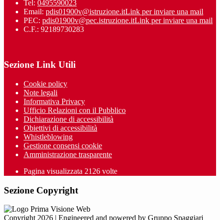
Tel:
0495590023
Email:
pdis01900v@istruzione.it
Link per inviare una mail
PEC:
pdis01900v@pec.istruzione.it
Link per inviare una mail
C.F.: 92189730283
Sezione Link Utili
Cookie policy
Note legali
Informativa Privacy
Ufficio Relazioni con il Pubblico
Dichiarazione di accessibilità
Obiettivi di accessibilità
Whistleblowing
Gestione consensi cookie
Amministrazione trasparente
Pagina visualizzata
2126
volte
Sezione Copyright
Copyright 2026 | Engineered and powered by Gruppo Spaggiari