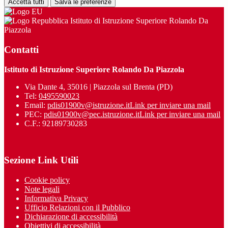
Accetta tutti
Salva le preferenze
Istituto di Istruzione Superiore Rolando Da
Piazzola
Contatti
Istituto di Istruzione Superiore Rolando Da Piazzola
Via Dante 4, 35016 | Piazzola sul Brenta (PD)
Tel:
0495590023
Email:
pdis01900v@istruzione.it
Link per inviare una mail
PEC:
pdis01900v@pec.istruzione.it
Link per inviare una mail
C.F.: 92189730283
Sezione Link Utili
Cookie policy
Note legali
Informativa Privacy
Ufficio Relazioni con il Pubblico
Dichiarazione di accessibilità
Obiettivi di accessibilità