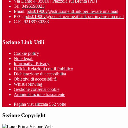
Via Dante 4, 35016 | Piazzola sul Brenta (PD)
Tel:
0495590023
Email:
pdis01900v@istruzione.it
Link per inviare una mail
PEC:
pdis01900v@pec.istruzione.it
Link per inviare una mail
C.F.: 92189730283
Sezione Link Utili
Cookie policy
Note legali
Informativa Privacy
Ufficio Relazioni con il Pubblico
Dichiarazione di accessibilità
Obiettivi di accessibilità
Whistleblowing
Gestione consensi cookie
Amministrazione trasparente
Pagina visualizzata
552
volte
Sezione Copyright