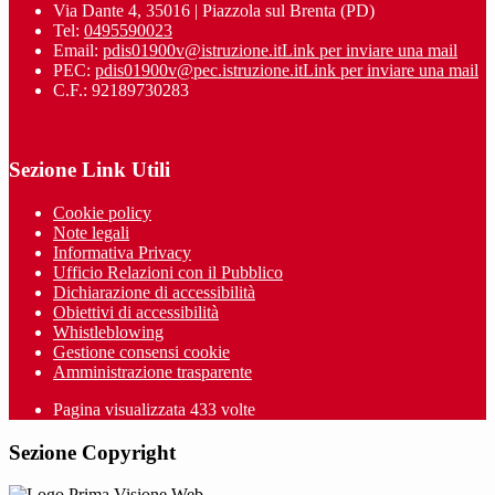
Via Dante 4, 35016 | Piazzola sul Brenta (PD)
Tel:
0495590023
Email:
pdis01900v@istruzione.it
Link per inviare una mail
PEC:
pdis01900v@pec.istruzione.it
Link per inviare una mail
C.F.: 92189730283
Sezione Link Utili
Cookie policy
Note legali
Informativa Privacy
Ufficio Relazioni con il Pubblico
Dichiarazione di accessibilità
Obiettivi di accessibilità
Whistleblowing
Gestione consensi cookie
Amministrazione trasparente
Pagina visualizzata
433
volte
Sezione Copyright