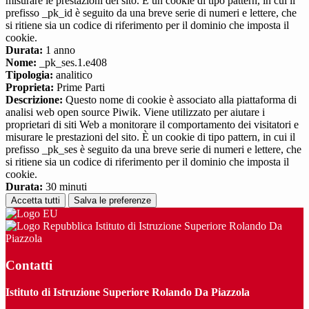
misurare le prestazioni del sito. È un cookie di tipo pattern, in cui il
prefisso _pk_id è seguito da una breve serie di numeri e lettere, che
si ritiene sia un codice di riferimento per il dominio che imposta il
cookie.
Durata:
1 anno
Nome:
_pk_ses.1.e408
Tipologia:
analitico
Proprieta:
Prime Parti
Descrizione:
Questo nome di cookie è associato alla piattaforma di
analisi web open source Piwik. Viene utilizzato per aiutare i
proprietari di siti Web a monitorare il comportamento dei visitatori e
misurare le prestazioni del sito. È un cookie di tipo pattern, in cui il
prefisso _pk_ses è seguito da una breve serie di numeri e lettere, che
si ritiene sia un codice di riferimento per il dominio che imposta il
cookie.
Durata:
30 minuti
Accetta tutti
Salva le preferenze
Istituto di Istruzione Superiore Rolando Da
Piazzola
Contatti
Istituto di Istruzione Superiore Rolando Da Piazzola