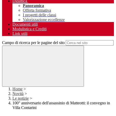
Didattica
Panoramica
Offerta formativa
I progetti delle classi
Valorizzazione eccellenze
Documenti utili
Modulistica e Crediti
Link utili
Campo di ricerca per le pagine del sito
Home
>
Novità
>
Le notizie
>
100° anniversario dell'assassinio di Matteotti: il convegno in
Villa Contarini