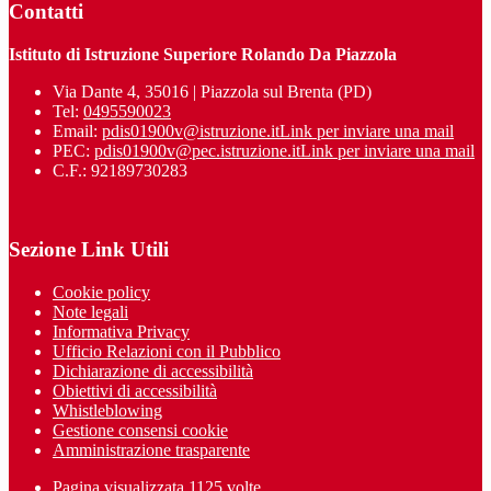
Contatti
Istituto di Istruzione Superiore Rolando Da Piazzola
Via Dante 4, 35016 | Piazzola sul Brenta (PD)
Tel:
0495590023
Email:
pdis01900v@istruzione.it
Link per inviare una mail
PEC:
pdis01900v@pec.istruzione.it
Link per inviare una mail
C.F.: 92189730283
Sezione Link Utili
Cookie policy
Note legali
Informativa Privacy
Ufficio Relazioni con il Pubblico
Dichiarazione di accessibilità
Obiettivi di accessibilità
Whistleblowing
Gestione consensi cookie
Amministrazione trasparente
Pagina visualizzata
1125
volte