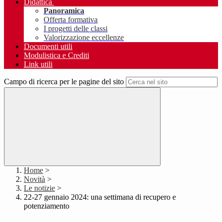
Didattica
Panoramica
Offerta formativa
I progetti delle classi
Valorizzazione eccellenze
Documenti utili
Modulistica e Crediti
Link utili
Campo di ricerca per le pagine del sito
Home
>
Novità
>
Le notizie
>
22-27 gennaio 2024: una settimana di recupero e
potenziamento