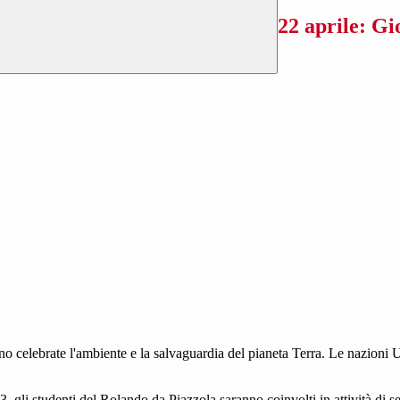
22 aprile: Gi
sono celebrate l'ambiente e la salvaguardia del pianeta Terra. Le nazion
3, gli studenti del Rolando da Piazzola saranno coinvolti in attività di se