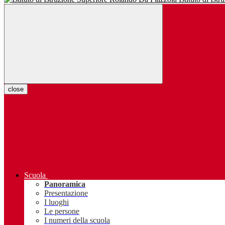
close
Scuola
Panoramica
Presentazione
I luoghi
Le persone
I numeri della scuola