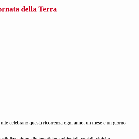
ornata della Terra
i Unite celebrano questa ricorrenza ogni anno, un mese e un giorno
nsibilizzazione alle tematiche ambientali, sociali, civiche.