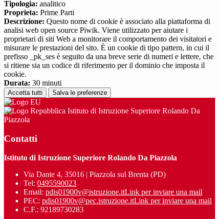
Tipologia:
analitico
Proprieta:
Prime Parti
Descrizione:
Questo nome di cookie è associato alla piattaforma di
analisi web open source Piwik. Viene utilizzato per aiutare i
proprietari di siti Web a monitorare il comportamento dei visitatori e
misurare le prestazioni del sito. È un cookie di tipo pattern, in cui il
prefisso _pk_ses è seguito da una breve serie di numeri e lettere, che
si ritiene sia un codice di riferimento per il dominio che imposta il
cookie.
Durata:
30 minuti
Accetta tutti
Salva le preferenze
Istituto di Istruzione Superiore Rolando Da
Piazzola
Contatti
Istituto di Istruzione Superiore Rolando Da Piazzola
Via Dante 4, 35016 | Piazzola sul Brenta (PD)
Tel:
0495590023
Email:
pdis01900v@istruzione.it
Link per inviare una mail
PEC:
pdis01900v@pec.istruzione.it
Link per inviare una mail
C.F.: 92189730283