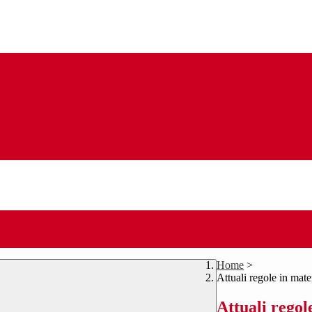
Home
>
Attuali regole in mat
Attuali regol