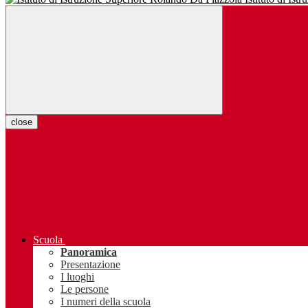
close
Scuola
Panoramica
Presentazione
I luoghi
Le persone
I numeri della scuola