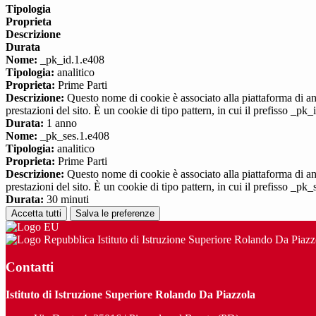
Tipologia
Proprieta
Descrizione
Durata
Nome:
_pk_id.1.e408
Tipologia:
analitico
Proprieta:
Prime Parti
Descrizione:
Questo nome di cookie è associato alla piattaforma di ana
prestazioni del sito. È un cookie di tipo pattern, in cui il prefisso _pk
Durata:
1 anno
Nome:
_pk_ses.1.e408
Tipologia:
analitico
Proprieta:
Prime Parti
Descrizione:
Questo nome di cookie è associato alla piattaforma di ana
prestazioni del sito. È un cookie di tipo pattern, in cui il prefisso _pk
Durata:
30 minuti
Accetta tutti
Salva le preferenze
Istituto di Istruzione Superiore Rolando Da Piazz
Contatti
Istituto di Istruzione Superiore Rolando Da Piazzola