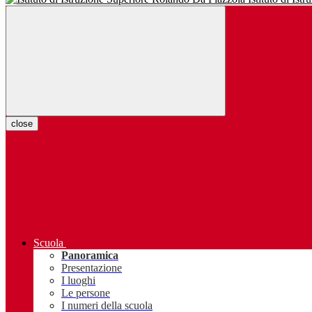
close
Scuola
Panoramica
Presentazione
I luoghi
Le persone
I numeri della scuola