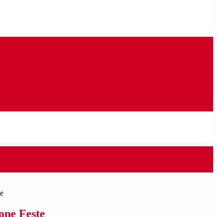
te
one Feste