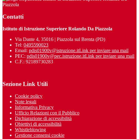
Piazzola
Contatti
Istituto di Istruzione Superiore Rolando Da Piazzola
Via Dante 4, 35016 | Piazzola sul Brenta (PD)
Tel:
0495590023
Email:
pdis01900v@istruzione.it
Link per inviare una mail
PEC:
pdis01900v@pec.istruzione.it
Link per inviare una mail
C.F.: 92189730283
Sezione Link Utili
Cookie policy
Note legali
Informativa Privacy
Ufficio Relazioni con il Pubblico
Dichiarazione di accessibilità
Obiettivi di accessibilità
Whistleblowing
Gestione consensi cookie