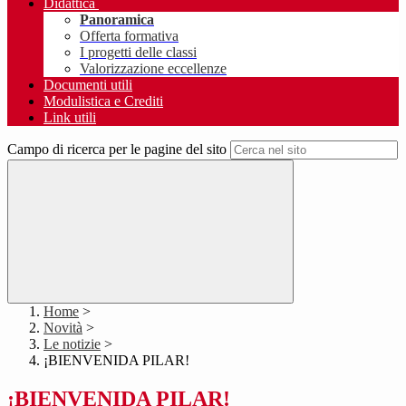
Didattica
Panoramica
Offerta formativa
I progetti delle classi
Valorizzazione eccellenze
Documenti utili
Modulistica e Crediti
Link utili
Campo di ricerca per le pagine del sito
Home
>
Novità
>
Le notizie
>
¡BIENVENIDA PILAR!
¡BIENVENIDA PILAR!