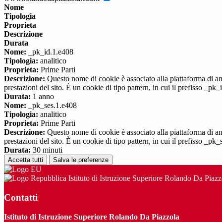
Nome
Tipologia
Proprieta
Descrizione
Durata
Nome:
_pk_id.1.e408
Tipologia:
analitico
Proprieta:
Prime Parti
Descrizione:
Questo nome di cookie è associato alla piattaforma di ana
prestazioni del sito. È un cookie di tipo pattern, in cui il prefisso _pk
Durata:
1 anno
Nome:
_pk_ses.1.e408
Tipologia:
analitico
Proprieta:
Prime Parti
Descrizione:
Questo nome di cookie è associato alla piattaforma di ana
prestazioni del sito. È un cookie di tipo pattern, in cui il prefisso _pk
Durata:
30 minuti
Accetta tutti
Salva le preferenze
Istituto di Istruzione Superiore Rolando Da Piazz
Contatti
Istituto di Istruzione Superiore Rolando Da Piazzola