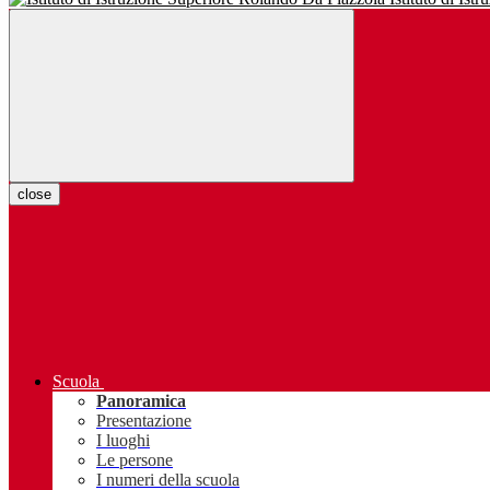
close
Scuola
Panoramica
Presentazione
I luoghi
Le persone
I numeri della scuola