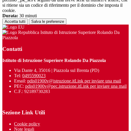
si ritiene sia un codice di riferimento per il dominio che imposta il
cookie.
Durata:
30 minuti
Accetta tutti
Salva le preferenze
Istituto di Istruzione Superiore Rolando Da
Piazzola
Contatti
Istituto di Istruzione Superiore Rolando Da Piazzola
Via Dante 4, 35016 | Piazzola sul Brenta (PD)
Tel:
0495590023
Email:
pdis01900v@istruzione.it
Link per inviare una mail
PEC:
pdis01900v@pec.istruzione.it
Link per inviare una mail
C.F.: 92189730283
Sezione Link Utili
Cookie policy
Note legali