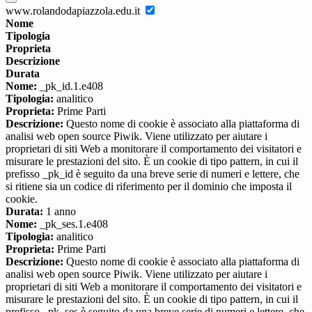
www.rolandodapiazzola.edu.it
Nome
Tipologia
Proprieta
Descrizione
Durata
Nome:
_pk_id.1.e408
Tipologia:
analitico
Proprieta:
Prime Parti
Descrizione:
Questo nome di cookie è associato alla piattaforma di
analisi web open source Piwik. Viene utilizzato per aiutare i
proprietari di siti Web a monitorare il comportamento dei visitatori e
misurare le prestazioni del sito. È un cookie di tipo pattern, in cui il
prefisso _pk_id è seguito da una breve serie di numeri e lettere, che
si ritiene sia un codice di riferimento per il dominio che imposta il
cookie.
Durata:
1 anno
Nome:
_pk_ses.1.e408
Tipologia:
analitico
Proprieta:
Prime Parti
Descrizione:
Questo nome di cookie è associato alla piattaforma di
analisi web open source Piwik. Viene utilizzato per aiutare i
proprietari di siti Web a monitorare il comportamento dei visitatori e
misurare le prestazioni del sito. È un cookie di tipo pattern, in cui il
prefisso _pk_ses è seguito da una breve serie di numeri e lettere, che