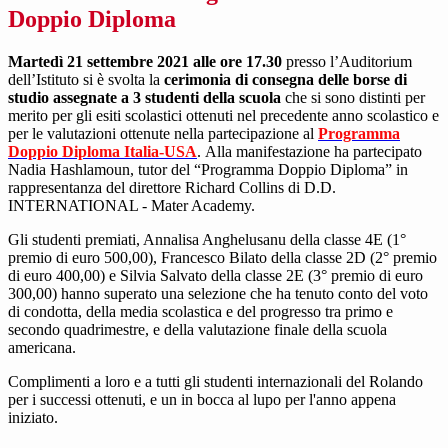
Doppio Diploma
Martedì 21 settembre 2021 alle ore 17.30
presso l’Auditorium
dell’Istituto si è svolta la
cerimonia di consegna delle borse di
studio assegnate a 3 studenti della scuola
che si sono distinti per
merito per gli esiti scolastici ottenuti nel precedente anno scolastico e
per le valutazioni ottenute nella partecipazione al
Programma
Doppio Diploma Italia-USA
.
Alla manifestazione ha partecipato
Nadia Hashlamoun, tutor del “Programma Doppio Diploma” in
rappresentanza del direttore Richard Collins di D.D.
INTERNATIONAL - Mater Academy.
Gli studenti premiati, Annalisa Anghelusanu della classe 4E (1°
premio di euro 500,00), Francesco Bilato della classe 2D (2° premio
di euro 400,00) e Silvia Salvato della classe 2E (3° premio di euro
300,00) hanno superato una selezione che ha tenuto conto del voto
di condotta, della media scolastica e del progresso tra primo e
secondo quadrimestre, e della valutazione finale della scuola
americana.
Complimenti a loro e a tutti gli studenti internazionali del Rolando
per i successi ottenuti, e un in bocca al lupo per l'anno appena
iniziato.