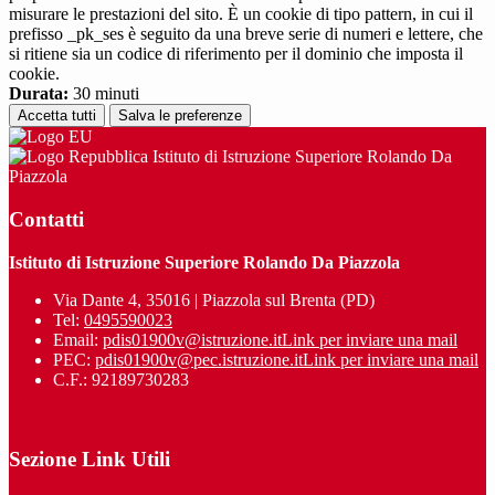
misurare le prestazioni del sito. È un cookie di tipo pattern, in cui il
prefisso _pk_ses è seguito da una breve serie di numeri e lettere, che
si ritiene sia un codice di riferimento per il dominio che imposta il
cookie.
Durata:
30 minuti
Accetta tutti
Salva le preferenze
Istituto di Istruzione Superiore Rolando Da
Piazzola
Contatti
Istituto di Istruzione Superiore Rolando Da Piazzola
Via Dante 4, 35016 | Piazzola sul Brenta (PD)
Tel:
0495590023
Email:
pdis01900v@istruzione.it
Link per inviare una mail
PEC:
pdis01900v@pec.istruzione.it
Link per inviare una mail
C.F.: 92189730283
Sezione Link Utili