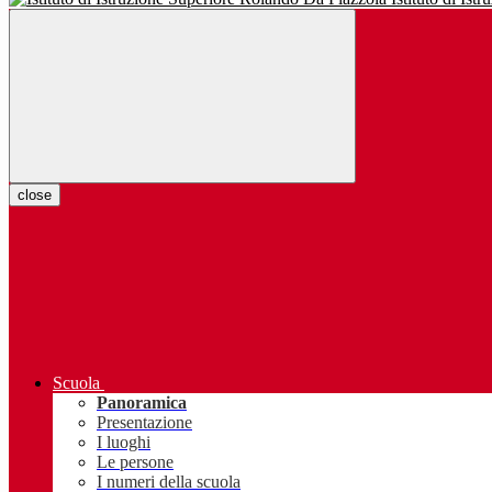
close
Scuola
Panoramica
Presentazione
I luoghi
Le persone
I numeri della scuola