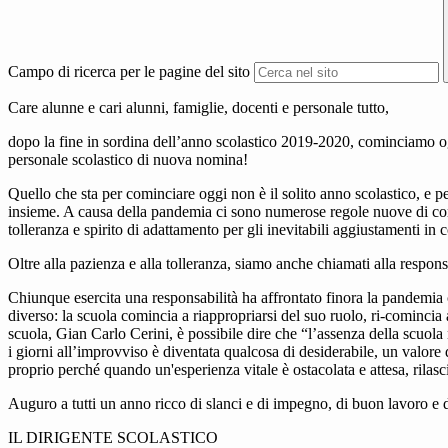
Campo di ricerca per le pagine del sito
Care alunne e cari alunni, famiglie, docenti e personale tutto,
dopo la fine in sordina dell’anno scolastico 2019-2020, cominciamo oggi,
personale scolastico di nuova nomina!
Quello che sta per cominciare oggi non è il solito anno scolastico, e pe
insieme. A causa della pandemia ci sono numerose regole nuove di compo
tolleranza e spirito di adattamento per gli inevitabili aggiustamenti in
Oltre alla pazienza e alla tolleranza, siamo anche chiamati alla respons
Chiunque esercita una responsabilità ha affrontato finora la pandemia c
diverso: la scuola comincia a riappropriarsi del suo ruolo, ri-comincia
scuola, Gian Carlo Cerini, è possibile dire che “l’assenza della scuola n
i giorni all’improvviso è diventata qualcosa di desiderabile, un valore d
proprio perché quando un'esperienza vitale è ostacolata e attesa, rilas
Auguro a tutti un anno ricco di slanci e di impegno, di buon lavoro e d
IL DIRIGENTE SCOLASTICO