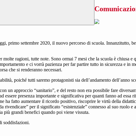
Comunicazion
 primo settembre 2020, il nuovo percorso di scuola. Innanzitutto, ben rit
r molte ragioni, tutte note. Sono ormai 7 mesi che la scuola è chiusa e q
rtamento e ci vorrà pazienza per far partire tutto in sicurezza e in mo
 corsa che si renderanno necessari.
abilità, poiché tutti saremo protagonisti sia dell’andamento dell’anno sco
on un approccio “sanitario”, e del resto non era possibile fare diversam
 ad essere presenza importante e significativa per quanti fanno ad essa r
e ha fatto aumentare il ricordo positivo, riscoprire le virtù della didattic
a rivendicare” per il significato “esistenziale” connesso al suo ruolo e a
cia più grandi benefici quando poi viene vissuta.
i soddisfazioni.