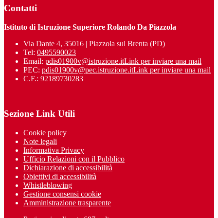
Contatti
Istituto di Istruzione Superiore Rolando Da Piazzola
Via Dante 4, 35016 | Piazzola sul Brenta (PD)
Tel:
0495590023
Email:
pdis01900v@istruzione.it
Link per inviare una mail
PEC:
pdis01900v@pec.istruzione.it
Link per inviare una mail
C.F.: 92189730283
Sezione Link Utili
Cookie policy
Note legali
Informativa Privacy
Ufficio Relazioni con il Pubblico
Dichiarazione di accessibilità
Obiettivi di accessibilità
Whistleblowing
Gestione consensi cookie
Amministrazione trasparente