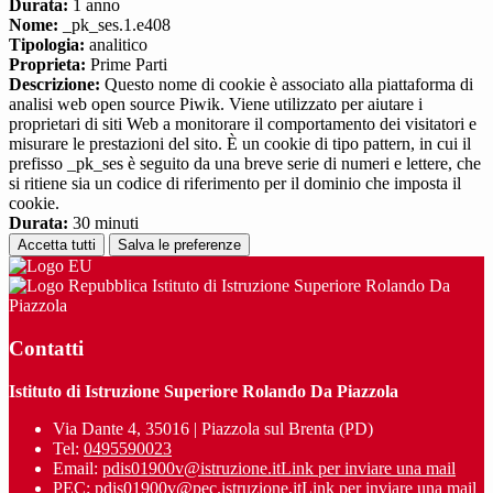
Durata:
1 anno
Nome:
_pk_ses.1.e408
Tipologia:
analitico
Proprieta:
Prime Parti
Descrizione:
Questo nome di cookie è associato alla piattaforma di
analisi web open source Piwik. Viene utilizzato per aiutare i
proprietari di siti Web a monitorare il comportamento dei visitatori e
misurare le prestazioni del sito. È un cookie di tipo pattern, in cui il
prefisso _pk_ses è seguito da una breve serie di numeri e lettere, che
si ritiene sia un codice di riferimento per il dominio che imposta il
cookie.
Durata:
30 minuti
Accetta tutti
Salva le preferenze
Istituto di Istruzione Superiore Rolando Da
Piazzola
Contatti
Istituto di Istruzione Superiore Rolando Da Piazzola
Via Dante 4, 35016 | Piazzola sul Brenta (PD)
Tel:
0495590023
Email:
pdis01900v@istruzione.it
Link per inviare una mail
PEC:
pdis01900v@pec.istruzione.it
Link per inviare una mail