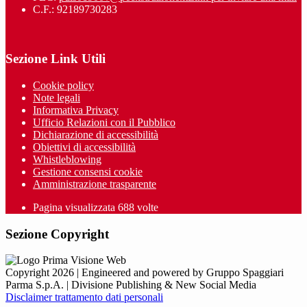
C.F.: 92189730283
Sezione Link Utili
Cookie policy
Note legali
Informativa Privacy
Ufficio Relazioni con il Pubblico
Dichiarazione di accessibilità
Obiettivi di accessibilità
Whistleblowing
Gestione consensi cookie
Amministrazione trasparente
Pagina visualizzata
688
volte
Sezione Copyright
Copyright 2026 | Engineered and powered by Gruppo Spaggiari
Parma S.p.A. | Divisione Publishing & New Social Media
Disclaimer trattamento dati personali