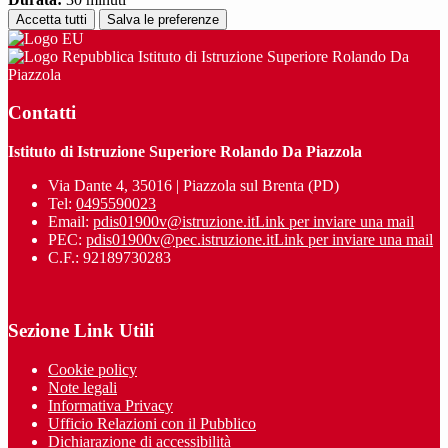
Accetta tutti
Salva le preferenze
Istituto di Istruzione Superiore Rolando Da
Piazzola
Contatti
Istituto di Istruzione Superiore Rolando Da Piazzola
Via Dante 4, 35016 | Piazzola sul Brenta (PD)
Tel:
0495590023
Email:
pdis01900v@istruzione.it
Link per inviare una mail
PEC:
pdis01900v@pec.istruzione.it
Link per inviare una mail
C.F.: 92189730283
Sezione Link Utili
Cookie policy
Note legali
Informativa Privacy
Ufficio Relazioni con il Pubblico
Dichiarazione di accessibilità