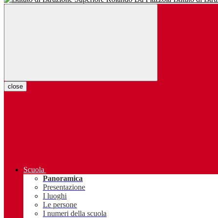
close
Scuola
Panoramica
Presentazione
I luoghi
Le persone
I numeri della scuola