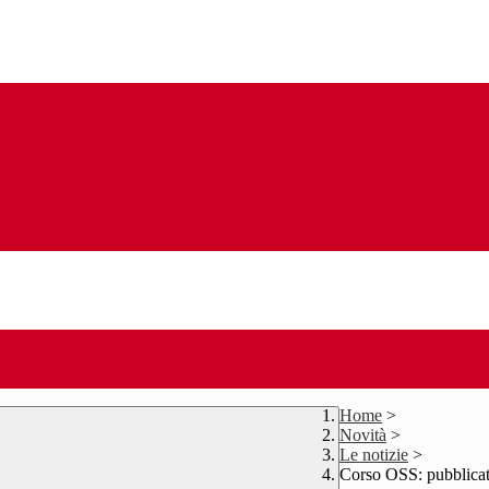
Home
>
Novità
>
Le notizie
>
Corso OSS: pubblicat