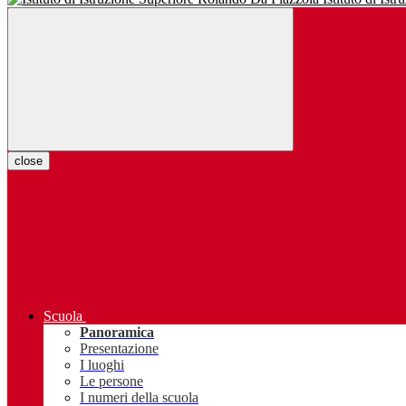
close
Scuola
Panoramica
Presentazione
I luoghi
Le persone
I numeri della scuola