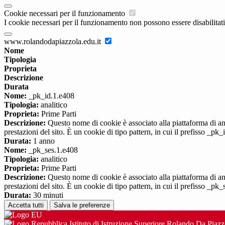
Cookie necessari per il funzionamento
I cookie necessari per il funzionamento non possono essere disabilitati.
www.rolandodapiazzola.edu.it
Nome
Tipologia
Proprieta
Descrizione
Durata
Nome:
_pk_id.1.e408
Tipologia:
analitico
Proprieta:
Prime Parti
Descrizione:
Questo nome di cookie è associato alla piattaforma di ana
prestazioni del sito. È un cookie di tipo pattern, in cui il prefisso _pk
Durata:
1 anno
Nome:
_pk_ses.1.e408
Tipologia:
analitico
Proprieta:
Prime Parti
Descrizione:
Questo nome di cookie è associato alla piattaforma di ana
prestazioni del sito. È un cookie di tipo pattern, in cui il prefisso _pk
Durata:
30 minuti
Accetta tutti
Salva le preferenze
Istituto di Istruzione Superiore Rolando Da Piazz