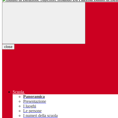
close
Scuola
Panoramica
Presentazione
I luoghi
Le persone
I numeri della scuola