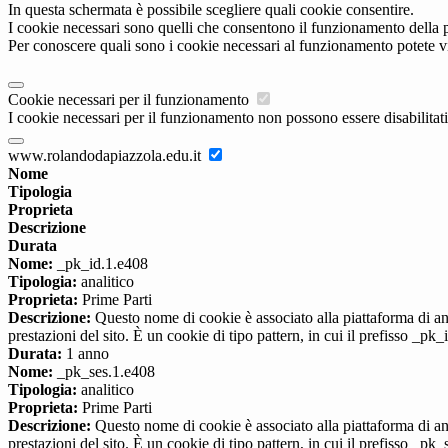
In questa schermata è possibile scegliere quali cookie consentire.
I cookie necessari sono quelli che consentono il funzionamento della pi
Per conoscere quali sono i cookie necessari al funzionamento potete v
Cookie necessari per il funzionamento
I cookie necessari per il funzionamento non possono essere disabilitati.
www.rolandodapiazzola.edu.it
Nome
Tipologia
Proprieta
Descrizione
Durata
Nome:
_pk_id.1.e408
Tipologia:
analitico
Proprieta:
Prime Parti
Descrizione:
Questo nome di cookie è associato alla piattaforma di ana
prestazioni del sito. È un cookie di tipo pattern, in cui il prefisso _pk
Durata:
1 anno
Nome:
_pk_ses.1.e408
Tipologia:
analitico
Proprieta:
Prime Parti
Descrizione:
Questo nome di cookie è associato alla piattaforma di ana
prestazioni del sito. È un cookie di tipo pattern, in cui il prefisso _pk