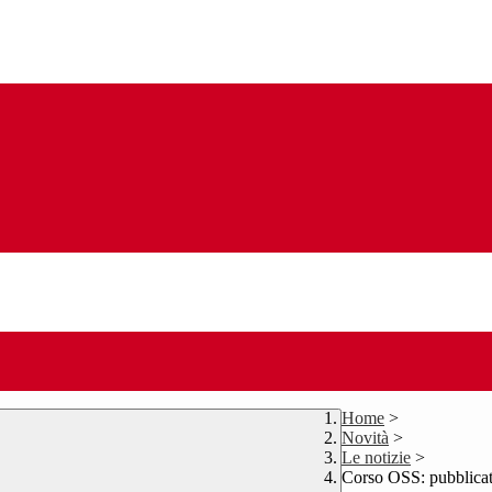
Home
>
Novità
>
Le notizie
>
Corso OSS: pubblicat