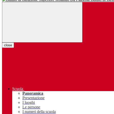
close
Scuola
Panoramica
Presentazione
I luoghi
Le persone
I numeri della scuola