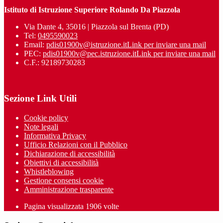
Istituto di Istruzione Superiore Rolando Da Piazzola
Via Dante 4, 35016 | Piazzola sul Brenta (PD)
Tel:
0495590023
Email:
pdis01900v@istruzione.it
Link per inviare una mail
PEC:
pdis01900v@pec.istruzione.it
Link per inviare una mail
C.F.: 92189730283
Sezione Link Utili
Cookie policy
Note legali
Informativa Privacy
Ufficio Relazioni con il Pubblico
Dichiarazione di accessibilità
Obiettivi di accessibilità
Whistleblowing
Gestione consensi cookie
Amministrazione trasparente
Pagina visualizzata
1906
volte