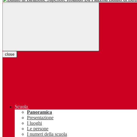
close
Scuola
Panoramica
Presentazione
I luoghi
Le persone
I numeri della scuola