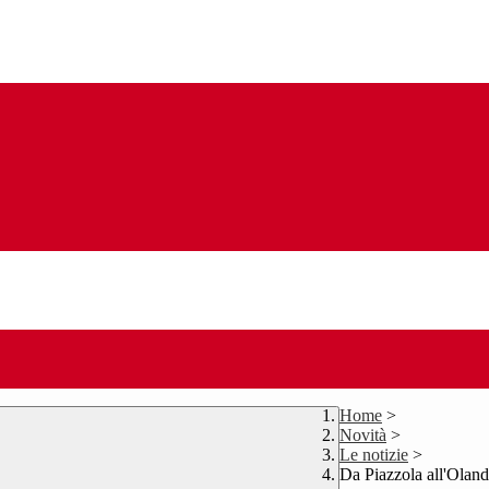
Home
>
Novità
>
Le notizie
>
Da Piazzola all'Olanda