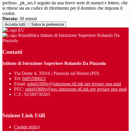
prefisso _pk_ses è seguito da una breve serie di numeri e lettere, che
si ritiene sia un codice di riferimento per il dominio che imposta il
cookie.
Durata:
30 minuti
Accetta tutti
Salva le preferenze
Istituto di Istruzione Superiore Rolando Da
Piazzola
Contatti
Istituto di Istruzione Superiore Rolando Da Piazzola
Via Dante 4, 35016 | Piazzola sul Brenta (PD)
Tel:
0495590023
Email:
pdis01900v@istruzione.it
Link per inviare una mail
PEC:
pdis01900v@pec.istruzione.it
Link per inviare una mail
C.F.: 92189730283
Sezione Link Utili
Cookie policy