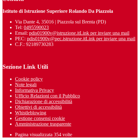
Istituto di Istruzione Superiore Rolando Da Piazzola
Via Dante 4, 35016 | Piazzola sul Brenta (PD)
Tel:
0495590023
Email:
pdis01900v@istruzione.it
Link per inviare una mail
PEC:
pdis01900v@pec.istruzione.it
Link per inviare una mail
C.F.: 92189730283
Sezione Link Utili
Cookie policy
Note legali
Informativa Privacy
Ufficio Relazioni con il Pubblico
Dichiarazione di accessibilità
Obiettivi di accessibilità
Whistleblowing
Gestione consensi cookie
Amministrazione trasparente
Pagina visualizzata
354
volte