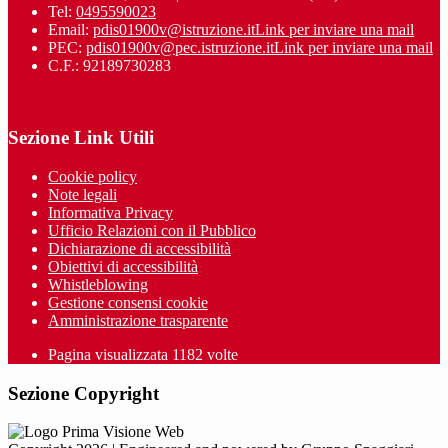
Tel:
0495590023
Email:
pdis01900v@istruzione.it
Link per inviare una mail
PEC:
pdis01900v@pec.istruzione.it
Link per inviare una mail
C.F.: 92189730283
Sezione Link Utili
Cookie policy
Note legali
Informativa Privacy
Ufficio Relazioni con il Pubblico
Dichiarazione di accessibilità
Obiettivi di accessibilità
Whistleblowing
Gestione consensi cookie
Amministrazione trasparente
Pagina visualizzata
1182
volte
Sezione Copyright