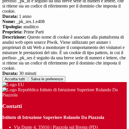
prefisso _pk_id è seguito da una breve serie di numeri e lettere, che
si ritiene sia un codice di riferimento per il dominio che imposta il
cookie.
Durata:
1 anno
Nome:
_pk_ses.1.e408
Tipologia:
analitico
Proprieta:
Prime Parti
Descrizione:
Questo nome di cookie è associato alla piattaforma di
analisi web open source Piwik. Viene utilizzato per aiutare i
proprietari di siti Web a monitorare il comportamento dei visitatori e
misurare le prestazioni del sito. È un cookie di tipo pattern, in cui il
prefisso _pk_ses è seguito da una breve serie di numeri e lettere, che
si ritiene sia un codice di riferimento per il dominio che imposta il
cookie.
Durata:
30 minuti
Accetta tutti
Salva le preferenze
Istituto di Istruzione Superiore Rolando Da
Piazzola
Contatti
Istituto di Istruzione Superiore Rolando Da Piazzola
Via Dante 4, 35016 | Piazzola sul Brenta (PD)