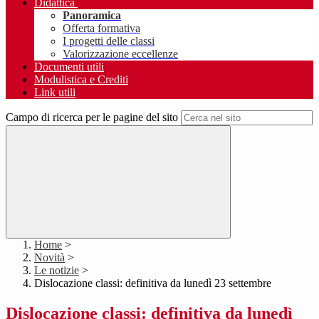
Didattica
Panoramica
Offerta formativa
I progetti delle classi
Valorizzazione eccellenze
Documenti utili
Modulistica e Crediti
Link utili
Campo di ricerca per le pagine del sito
Home
>
Novità
>
Le notizie
>
Dislocazione classi: definitiva da lunedì 23 settembre
Dislocazione classi: definitiva da lunedì