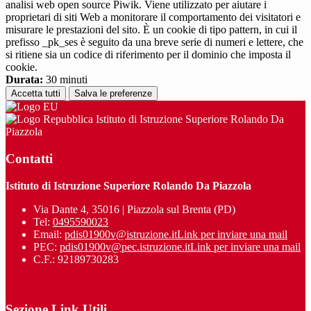
analisi web open source Piwik. Viene utilizzato per aiutare i
proprietari di siti Web a monitorare il comportamento dei visitatori e
misurare le prestazioni del sito. È un cookie di tipo pattern, in cui il
prefisso _pk_ses è seguito da una breve serie di numeri e lettere, che
si ritiene sia un codice di riferimento per il dominio che imposta il
cookie.
Durata:
30 minuti
Accetta tutti
Salva le preferenze
Istituto di Istruzione Superiore Rolando Da
Piazzola
Contatti
Istituto di Istruzione Superiore Rolando Da Piazzola
Via Dante 4, 35016 | Piazzola sul Brenta (PD)
Tel:
0495590023
Email:
pdis01900v@istruzione.it
Link per inviare una mail
PEC:
pdis01900v@pec.istruzione.it
Link per inviare una mail
C.F.: 92189730283
Sezione Link Utili