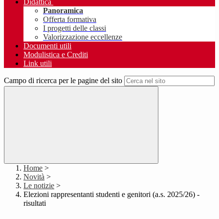
Didattica
Panoramica
Offerta formativa
I progetti delle classi
Valorizzazione eccellenze
Documenti utili
Modulistica e Crediti
Link utili
Campo di ricerca per le pagine del sito
Home
>
Novità
>
Le notizie
>
Elezioni rappresentanti studenti e genitori (a.s. 2025/26) -
risultati