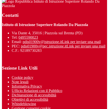
Istituto di Istruzione Superiore Rolando Da
Piazzola
Contatti
Istituto di Istruzione Superiore Rolando Da Piazzola
Via Dante 4, 35016 | Piazzola sul Brenta (PD)
Tel:
0495590023
Email:
pdis01900v@istruzione.it
Link per inviare una mail
PEC:
pdis01900v@pec.istruzione.it
Link per inviare una mail
C.F.: 92189730283
Sezione Link Utili
Cookie policy
Note legali
Informativa Privacy
Ufficio Relazioni con il Pubblico
Dichiarazione di accessibilità
Obiettivi di accessibilità
Whistleblowing
Gestione consensi cookie